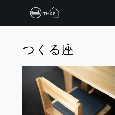
コ
ン
テ
ン
ツ
つくる座
へ
ス
キ
ッ
プ