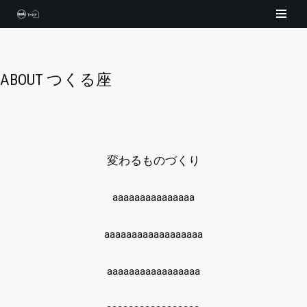
コ
ン
テ
ABOUT つくる座
ン
ツ
へ
ス
キ
変わるものづくり
ッ
プ
aaaaaaaaaaaaaaa
aaaaaaaaaaaaaaaaaa
aaaaaaaaaaaaaaaaa