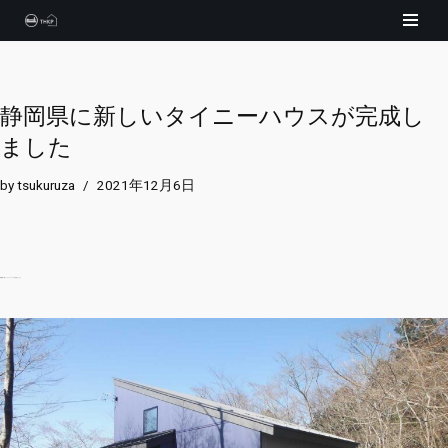
コ
ン
テ
静岡県に新しいタイニーハウスが完成し
ン
ました
ツ
へ
by
tsukuruza
2021年12月6日
ス
キ
ッ
プ
静岡県に新しいタイニーハウスが完成しました